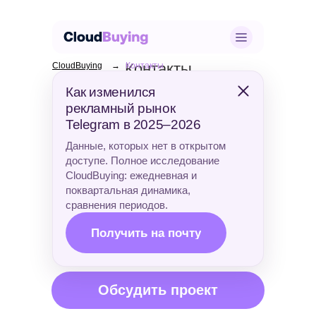
Контакты
CloudBuying
→
Контакты
Как изменился
Помогаем брендам масштабировать
рекламный рынок
рекламные кампании в Telegram-
Telegram в 2025–2026
каналах.
Данные, которых нет в открытом
доступе. Полное исследование
CloudBuying: ежедневная и
+7 906 348 74 36
поквартальная динамика,
сравнения периодов.
kirill@cloudbuying.ru
Получить на почту
Обсудить проект